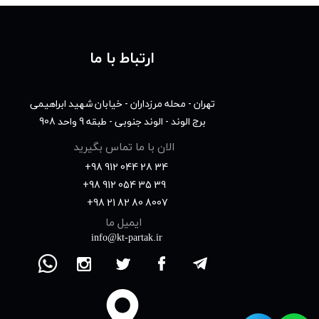
ارتباط با ما
تهران - محله مرزداران - خیابان شهید ابراهیمی
برج الوند - الوند جنوبی - طبقه 9 واحد 908
الان با ما تماس بگیرید
+98 912 044 28 34
​​​​​​​+98 912 054 35 39
​​​​​​​ +98 21 82 80 8007
ایمیل ما
info@kt-partak.ir