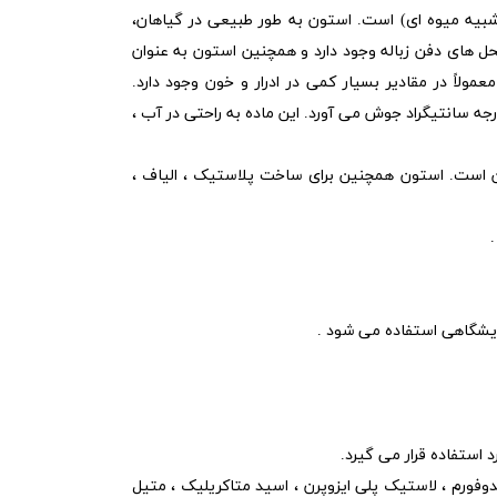
 شبیه میوه ای) است. استون به طور طبیعی در گیاهان،
ل های دفن زباله وجود دارد و همچنین استون به عنوان
ولاً در مقادیر بسیار کمی در ادرار و خون وجود دارد.
ن در دمای 95- درجه سانتیگراد ذوب می شود و در دمای 56.53 درجه سانتیگراد جوش می آورد. این ماده به راحتی در آب ،
ن است. استون همچنین برای ساخت پلاستیک ، الیاف ،
مایشگاهی استفاده می شود .
 استفاده قرار می گیرد.
وفورم ، لاستیک پلی ایزوپرن ، اسید متاکریلیک ، متیل