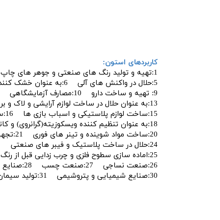
کاربردهای استون:
1:تهیه و تولید رنگ های صنعتی و جوهر های چاپ 2:ماده اولیه در تولید پلیمر 3:حذف کننده و پاک کننده رنگ 4:تهیه و تولید مواد منفجره
5:حلال در واکنش های آلی 6:به عنوان خشک کننده 7:به عنوان افزودنی در بنزین 8:مصارف بهداشتی و پزشکی و درمان جوش و آکنه
9: تهیه و ساخت دارو 10:مصارف آزمایشگاهی 11:ساخت مواد شیمایی کشاورزی 12:فیبر های مصنوعی و رزین
13:به عنوان حلال در ساخت لوازم آرایشی و لاک و برق ناخن ها 14: به عنوان حلال و پاک کننده در صنایع الکترونیکی
15:ساخت لوازم پلاستیکی و اسباب بازی ها 16:ساخت الیاف مصنوعی 17: ساخت واکس
18:به عنوان تنظیم کننده ویسکوزیته(گرانروی) و کاتالیزور در تولید نفت 19:به عنوان حمل کننده استیلن در داخل سیلندر های حمل
20:ساخت مواد شوینده و تینر های فوری 21:تجهیزات ورزشی 22:صنعت رنگ ایندیگو 23: تولید بیسفنول
24:حلال در ساخت پلاستیک و فیبر های صنعتی
25:اماده سازی سطوح فلزی و چرب زدایی قبل از رنگ آمیزی و لحیم کاری
26:صنعت نساجی 27:صنعت چسب 28:صنایع غذایی 29:صنعت چاپ
30:صنایع شیمیایی و پتروشیمی 31:تولید سیمان