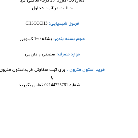
دمای نگه داری: 25 درجه سانتی گرد
حلالیت در آب: محلول
فرمول شیمیایی:
CH3COCH3
حجم بسته بندی:
بشکه 160 کیلویی
موارد مصرف:
صنعتی و دارویی
خرید استون مترون :
برای ثبت سفارش خریداستون مترون
با
شماره 02144225761 تماس بگیرید.​​​​​​​